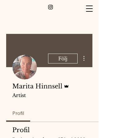
Fler åtgärder
Följ
Admin
Marita Hinnsell
Artist
Profil
Profil