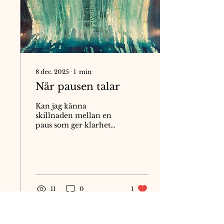
från Naturen.
8 dec. 2025
∙
1
min
När pausen talar
Kan jag känna
skillnaden mellan en
paus som ger klarhet
och en paus som
undviker något? Var
sitter den skillnaden i
kroppen? Den
meningen har följt mig
in i ateljén den senaste
11
0
1
tiden. När jag gör
Bodymapping och låter
målningen vila en
stund, märker jag att